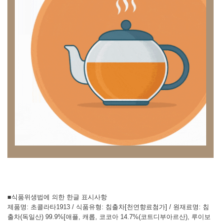
■식품위생법에 의한 한글 표시사항
제품명: 초콜라타1913 / 식품유형: 침출차[천연향료첨가] / 원재료명: 침
출차(독일산) 99.9%[애플, 캐롭, 코코아 14.7%(코트디부아르산), 루이보