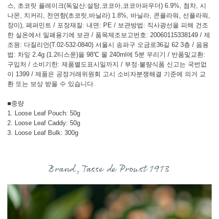
스, 초코릿 플레이크(독일산:설탕,코코아,코코아파우더) 6.9%, 첨차, 시
나몬, 치커리, 천연향(초코릿,바닐라) 1.8%, 바닐라, 콘플라워, 선플라워,
장미), 페퍼민트 / 포장재질: 내면: PE / 보관방법: 직사광선을 피해 건조
한 실온에서 밀폐용기에 보관 / 품목제조보고번호: 20060115338149 / 제
조원: 다질리언(T.02-532-0840) 서울시 송파구 오금로36길 62 3층 / 음용
법: 차잎 2.4g (1.2티스푼)을 98℃ 물 240ml에 5분 우리기 / 반품및교환:
구입처 / 소비기한: 제품별도표시일까지 / 부정·불량식품 신고는 국번없
이 1399 / 제품은 공정거래위원회 고시 소비자분쟁해결 기준에 의거 교
환 또는 보상 받을 수 있습니다.
■중량
1. Loose Leaf Pouch: 50g
2. Loose Leaf Caddy: 50g
3. Loose Leaf Bulk: 300g
Brand, Tasse de Proust 1913