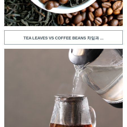
TEA LEAVES VS COFFEE BEANS 차잎과 ...