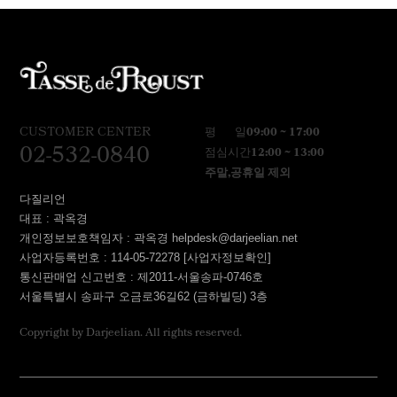
CUSTOMER CENTER
평 일
09:00 ~ 17:00
02-532-0840
점심시간
12:00 ~ 13:00
주말,공휴일 제외
다질리언
대표 : 곽옥경
개인정보보호책임자 : 곽옥경 helpdesk@darjeelian.net
사업자등록번호 : 114-05-72278
[사업자정보확인]
통신판매업 신고번호 : 제2011-서울송파-0746호
서울특별시 송파구 오금로36길62 (금하빌딩) 3층
Copyright by Darjeelian. All rights reserved.