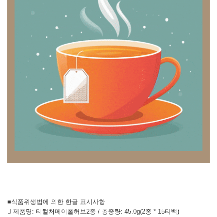
■식품위생법에 의한 한글 표시사항
 제품명: 티컬처메이폴허브2종 / 총중량: 45.0g(2종 * 15티백)