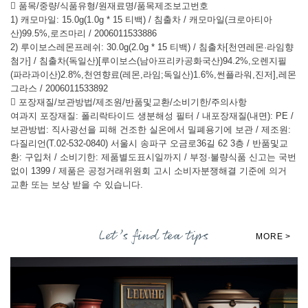
 품목/중량/식품유형/원재료명/품목제조보고번호
1) 캐모마일: 15.0g(1.0g * 15 티백) / 침출차 / 캐모마일(크로아티아
산)99.5%,로즈마리 / 2006011533886
2) 루이보스레몬프레쉬: 30.0g(2.0g * 15 티백) / 침출차[천연레몬·라임향
첨가] / 침출차(독일산)[루이보스(남아프리카공화국산)94.2%,오렌지필
(파라과이산)2.8%,천연향료(레몬,라임;독일산)1.6%,썬플라워,진저],레몬
그라스 / 2006011533892
 포장재질/보관방법/제조원/반품및교환/소비기한/주의사항
여과지 포장재질: 폴리락타이드 생분해성 필터 / 내포장재질(내면): PE /
보관방법: 직사광선을 피해 건조한 실온에서 밀폐용기에 보관 / 제조원:
다질리언(T.02-532-0840) 서울시 송파구 오금로36길 62 3층 / 반품및교
환: 구입처 / 소비기한: 제품별도표시일까지 / 부정·불량식품 신고는 국번
없이 1399 / 제품은 공정거래위원회 고시 소비자분쟁해결 기준에 의거
교환 또는 보상 받을 수 있습니다.
Let’s find tea tips
MORE >