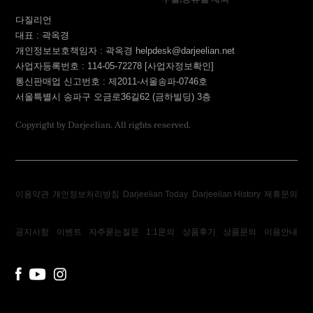
주말,공휴일 제외
다질리언
대표 : 곽옥경
개인정보보호책임자 : 곽옥경 helpdesk@darjeelian.net
사업자등록번호 : 114-05-72278
[사업자정보확인]
통신판매업 신고번호 : 제2011-서울송파-0746호
서울특별시 송파구 오금로36길62 (금하빌딩) 3층
Copyright by Darjeelian. All rights reserved.
이용약관
개인정보처리방침
Darjeelian Today
Darjeelian History
제휴문의
공지사항
이벤트
자주묻는질문
1:1문의
상품후기
상품문의
이용안내