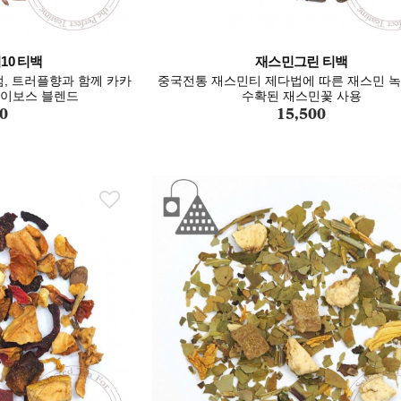
0 티백
재스민그린 티백
럼, 트러플향과 함께 카카
중국전통 재스민티 제다법에 따른 재스민 녹
루이보스 블렌드
수확된 재스민꽃 사용
0
15,500