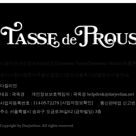
이용약관
개인정보처리방침
Darjeelian Today
Darjeelian History
제휴
공지사항
이벤트
자주묻는질문
1:1문의
상품후기
상품문의
이용안내
다질리언
대표 : 곽옥경
개인정보보호책임자 : 곽옥경 helpdesk@darjeelian.net
[사업자정보확인]
사업자등록번호 : 114-05-72278
통신판매업 신고번호 
주소 서울특별시 송파구 오금로36길62 (금하빌딩) 3층
Copyright by Darjeelian. All rights reserved.