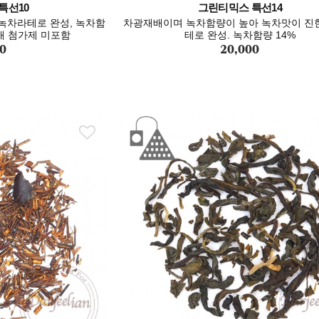
특선10
그린티믹스 특선14
녹차라테로 완성, 녹차함
차광재배이며 녹차함량이 높아 녹차맛이 진
존재 첨가제 미포함
테로 완성. 녹차함량 14%
0
20,000