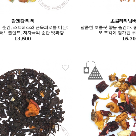
캄앤캄 티백
초콜라타넘버1
 순간, 스트레스와 근육피로를 더는데
달콤한 초콜릿 향을 즐긴다. 
허브블렌드, 저자극의 순한 맛과향
오 조각이 첨가된 
13,500
15,70