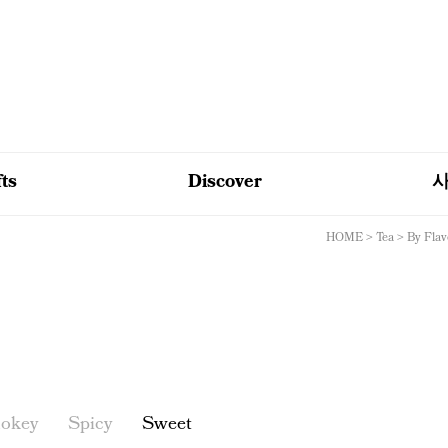
fts
Discover
HOME
>
Tea
>
By Flav
okey
Spicy
Sweet