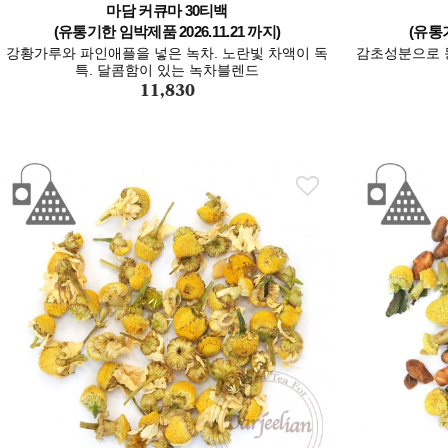
마담 커큐마 30티백
(유통기한 임박제품 2026.11.21 까지)
(유통기
강황가루와 파인애플을 넣은 녹차. 노란빛 차액이 독
감초성분으로 
특. 달콤함이 있는 녹차블렌드
11,830