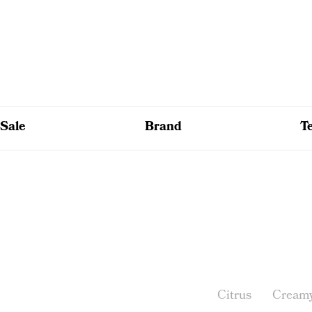
Sale
Brand
T
Citrus
Cream