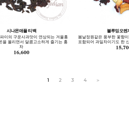
시나몬애플 티백
블루밍오렌
파이의 구운사과맛이 연상되는 겨울홍
봄날정원같은 풍부한 꽃향이 
체온을 올리면서 달콤고소하게 즐기는 홍
포함되어 과일차이기도 한 산
15,70
차
16,600
1
2
3
4
>>