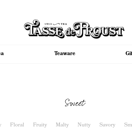
ea
Teaware
Gi
Sweet
y
Floral
Fruity
Malty
Nutty
Savory
Sm