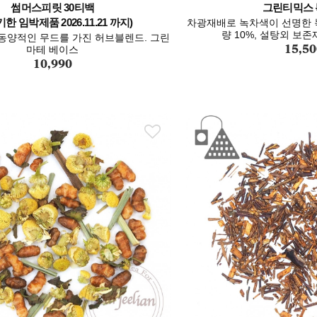
썸머스피릿 30티백
그린티믹스 
한 임박제품 2026.11.21 까지)
차광재배로 녹차색이 선명한 
량 10%, 설탕외 보
동양적인 무드를 가진 허브블렌드. 그린
15,50
마테 베이스
10,990