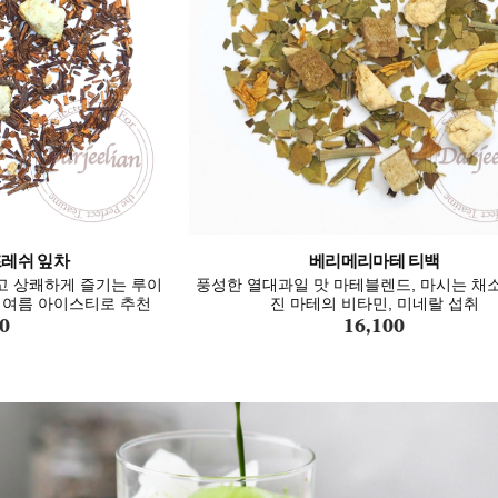
레쉬 잎차
베리메리마테 티백
 상쾌하게 즐기는 루이
풍성한 열대과일 맛 마테블렌드, 마시는 채
 여름 아이스티로 추천
진 마테의 비타민, 미네랄 섭취
0
16,100