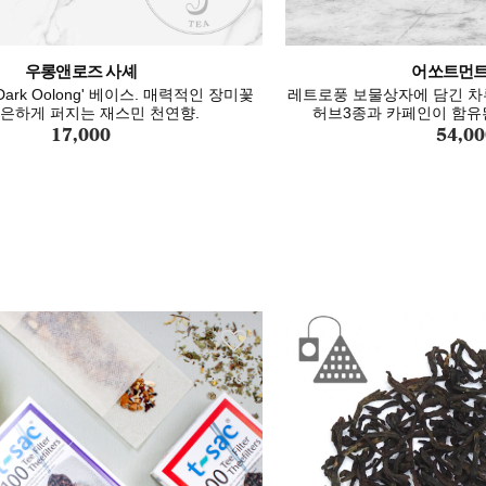
우롱앤로즈 사셰
어쏘트먼트N
ark Oolong' 베이스. 매력적인 장미꽃
레트로풍 보물상자에 담긴 차류
은은하게 퍼지는 재스민 천연향.
허브3종과 카페인이 함유
17,000
54,00