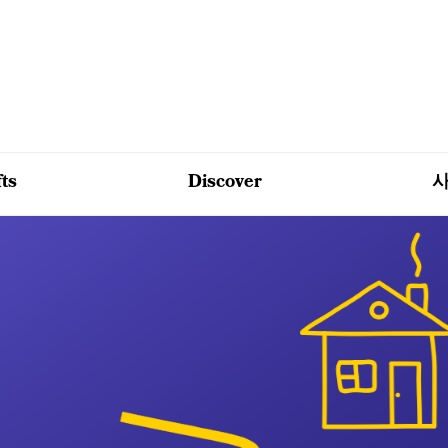
fts
Discover