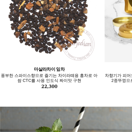
마살라차이 잎차
풍부한 스파이스향으로 즐기는 차이라떼용 홍차로 아
차향기가 피어
쌈 CTC를 사용 인도식 짜이맛 구현
2중뚜껑으로
22,300