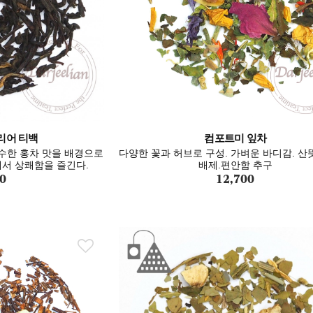
리어 티백
컴포트미 잎차
수한 홍차 맛을 배경으로
다양한 꽃과 허브로 구성. 가벼운 바디감. 산
서 상쾌함을 즐긴다.
배제.편안함 추구
0
12,700