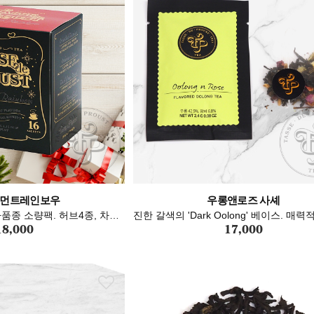
이수피리어 잎차
먼트레인보우
먼트레인보우
SAC (티색)
SAC (티색)
우롱앤로즈 사셰
우롱앤로즈 사셰
티스쿱롱
티스쿱롱
컴포트미 티백
부드럽고 깨끗한 분위기의 우수한 홍차맛을 배경으로 강하지 않은 베르가못 향에서 상쾌함을 즐긴다.
선택하기 어려울 땐 다품종 소량팩. 허브4종, 차4종 취향대로 골라 마시기
선택하기 어려울 땐 다품종 소량팩. 허브4종, 차4종 취향대로 골라 마시기
다공성의 천연섬유 마닐라헴프로 제작된 차우리기 전용필터. 수분투과력,내열성이 우수. 3가지 사이즈
다공성의 천연섬유 마닐라헴프로 제작된 차우리기 전용필터. 수분투과력,내열성이 우수. 3가지 사이즈
18,000
19,000
18,000
7,000
7,000
17,000
17,000
8,500
8,500
16,200