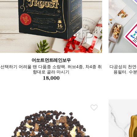
어쏘트먼트레인보우
선택하기 어려울 땐 다품종 소량팩. 허브4종, 차4종 취
다공성의 천연
향대로 골라 마시기
용필터. 수
18,000