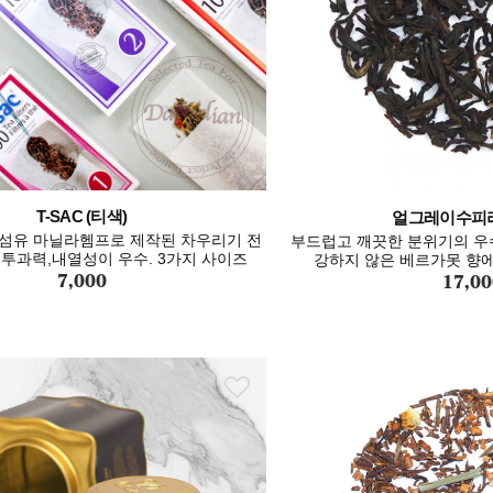
T-SAC (티색)
얼그레이수피
섬유 마닐라헴프로 제작된 차우리기 전
부드럽고 깨끗한 분위기의 우
분투과력,내열성이 우수. 3가지 사이즈
강하지 않은 베르가못 향에
7,000
17,00