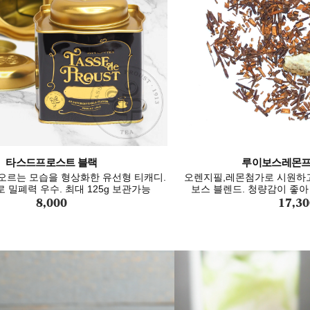
타스드프로스트 블랙
루이보스레몬프
오르는 모습을 형상화한 유선형 티캐디.
오렌지필,레몬첨가로 시원하고
 밀폐력 우수. 최대 125g 보관가능
보스 블렌드. 청량감이 좋아
8,000
17,30