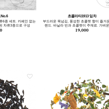
o.6
초콜라타1913 잎차
6종 세트. 카페인 없는
부드러운 목넘김, 풍성한 초콜렛 향이 즐거
된 차류3종으로 구성
렌드. 바닐라 빈과 초콜렛이 주재료. 가벼
0
19,000