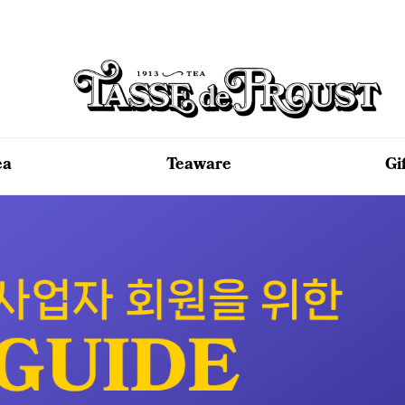
ea
Teaware
Gi