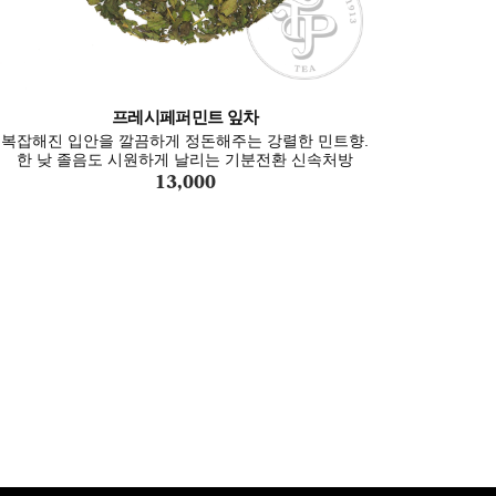
프레시페퍼민트 잎차
복잡해진 입안을 깔끔하게 정돈해주는 강렬한 민트향.
한 낮 졸음도 시원하게 날리는 기분전환 신속처방
13,000