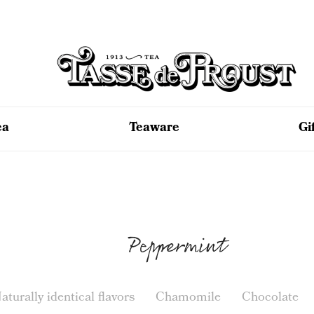
ea
Teaware
Gi
Peppermint
aturally identical flavors
Chamomile
Chocolate