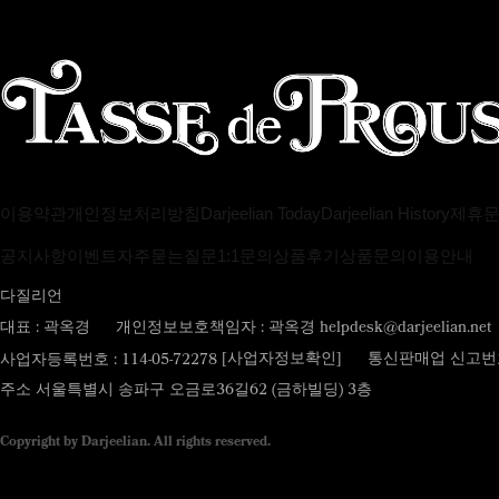
이용약관
개인정보처리방침
Darjeelian Today
Darjeelian History
제휴
공지사항
이벤트
자주묻는질문
1:1문의
상품후기
상품문의
이용안내
다질리언
대표 : 곽옥경
개인정보보호책임자 : 곽옥경 helpdesk@darjeelian.net
[사업자정보확인]
사업자등록번호 : 114-05-72278
통신판매업 신고번호 
주소 서울특별시 송파구 오금로36길62 (금하빌딩) 3층
Copyright by Darjeelian. All rights reserved.