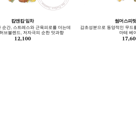
캄앤캄 잎차
썸머스피릿
 순간, 스트레스와 근육피로를 더는데
감초성분으로 동양적인 무드를
허브블렌드, 저자극의 순한 맛과향
마테 베
12,100
17,60