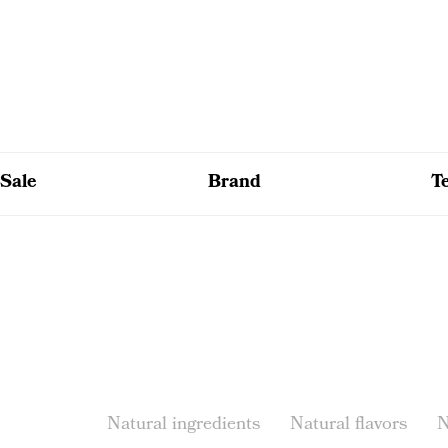
Sale
Brand
T
Natural ingredients
Natural flavors
N